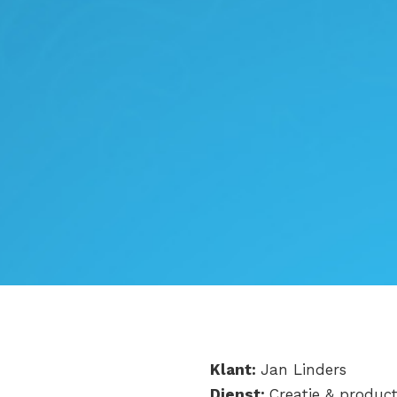
Klant:
Jan Linders
Dienst:
Creatie & product