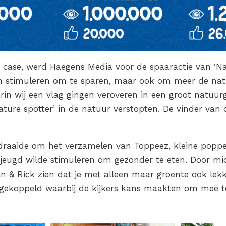
e case, werd Haegens Media voor de spaaractie van ‘Na
n stimuleren om te sparen, maar ook om meer de natu
in wij een vlag gingen veroveren in een groot natuurg
ature spotter’ in de natuur verstopten. De vinder van
aaide om het verzamelen van Toppeez, kleine poppet
jeugd wilde stimuleren om gezonder te eten. Door mi
an & Rick zien dat je met alleen maar groente ook lek
gekoppeld waarbij de kijkers kans maakten om mee t