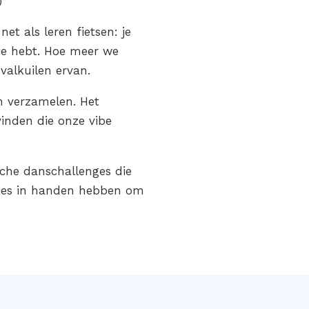
)
et als leren fietsen: je
ie hebt. Hoe meer we
valkuilen ervan.
n verzamelen. Het
vinden die onze vibe
sche danschallenges die
wtjes in handen hebben om
.