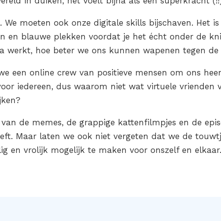
reld in duiken, het voelt bijna als een superkracht (!!
. We moeten ook onze digitale skills bijschaven. Het is n
 en blauwe plekken voordat je het écht onder de kn
ia werkt, hoe beter we ons kunnen wapenen tegen de 
n we een online crew van positieve mensen om ons hee
voor iedereen, dus waarom niet wat virtuele vrienden 
jken?
n van de memes, de grappige kattenfilmpjes en de epi
eeft. Maar laten we ook niet vergeten dat we de tou
lig en vrolijk mogelijk te maken voor onszelf en elkaar