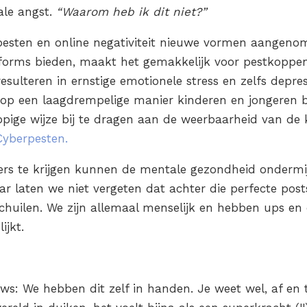
ale angst.
“Waarom heb ik dit niet?”
esten en online negativiteit nieuwe vormen aangenom
tforms bieden, maakt het gemakkelijk voor pestkoppe
resulteren in ernstige emotionele stress en zelfs depress
op een laagdrempelige manier kinderen en jongeren 
ige wijze bij te dragen aan de weerbaarheid van de k
Cyberpesten.
ers te krijgen kunnen de mentale gezondheid ondermij
ar laten we niet vergeten dat achter die perfecte pos
chuilen. We zijn allemaal menselijk en hebben ups e
ijkt.
ws: We hebben dit zelf in handen. Je weet wel, af en