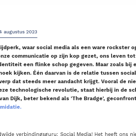
4 augustus 2023
ijdperk, waar social media als een ware rockster o
nze communicatie op zijn kop gezet, ons leven tot 
dentiteit een flinke schop gegeven. Maar zoals bij 
oek kijken. Één daarvan is de relatie tussen soci
erp dat steeds meer aandacht krijgt. Vooral de ni
ze technologische revolutie, staat hierbij in de s
van Dijk, beter bekend als 'The Bradge', geconfron
imidatie.
dwijde verbindingsguru: Social Media! Het heeft ons ni