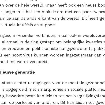
n over de hele wereld, maar heeft ook een heuse bo
r jongeren is het een makkie om met een paar swipes
milie aan de andere kant van de wereld. Dit heeft gele
 virtuele knuffels en support!
en goed in vrienden verbinden, maar ook in wereldverbe
jn allemaal in de ring gestapt om belangrijke kwesties 
 en vrouwen en politieke hete hangijzers aan te pakke
ls een soort virus kunnen worden ingezet (maar dan w
 no-time wordt verspreid.
nieuwe generatie
 staan echter uitdagingen voor de mentale gezondheid
ls is opgegroeid met smartphones en sociale platforms
dig bewerkte posts kan leiden tot het 'vergelijkingsfe
aan de perfectie van anderen. Dit kan leiden tot gevo