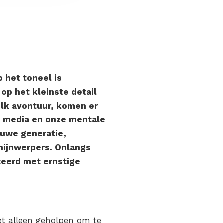
p het toneel is
op het kleinste detail
elk avontuur, komen er
al media en onze mentale
euwe generatie,
chijnwerpers. Onlangs
teerd met ernstige
et alleen geholpen om te