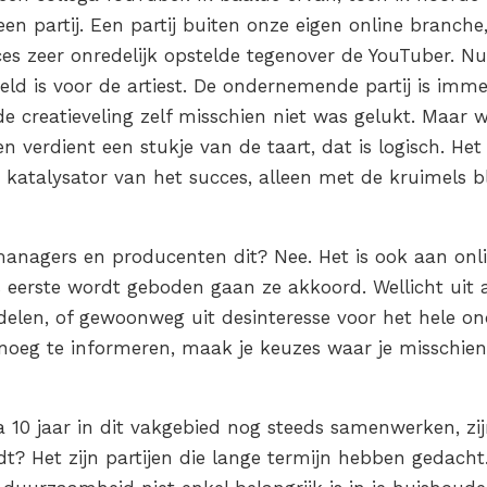
n partij. Een partij buiten onze eigen online branche
s zeer onredelijk opstelde tegenover de YouTuber. Nu 
geld is voor de artiest. De ondernemende partij is imme
 creatieveling zelf misschien niet was gelukt. Maar w
n verdient een stukje van de taart, dat is logisch. Het
de katalysator van het succes, alleen met de kruimels bli
nagers en producenten dit? Nee. Het is ook aan online
ls eerste wordt geboden gaan ze akkoord. Wellicht ui
delen, of gewoonweg uit desinteresse voor het hele o
enoeg te informeren, maak je keuzes waar je misschien l
na 10 jaar in dit vakgebied nog steeds samenwerken, z
dt? Het zijn partijen die lange termijn hebben gedacht.