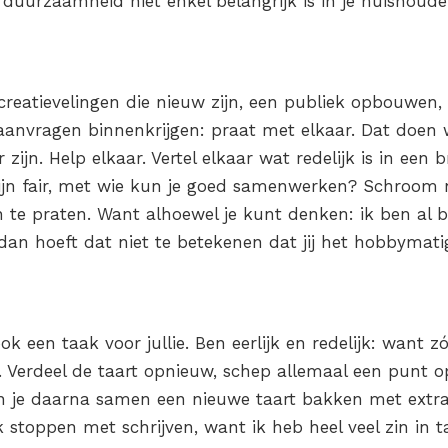
 duurzaamheid niet enkel belangrijk is in je huishoud
creatievelingen die nieuw zijn, een publiek opbouwen,
 aanvragen binnenkrijgen: praat met elkaar. Dat doen 
r zijn. Help elkaar. Vertel elkaar wat redelijk is in ee
 zijn fair, met wie kun je goed samenwerken? Schroom
 te praten. Want alhoewel je kunt denken: ik ben al bl
n hoeft dat niet te betekenen dat jij het hobbymatig 
ok een taak voor jullie. Ben eerlijk en redelijk: want z
 Verdeel de taart opnieuw, schep allemaal een punt 
 Kun je daarna samen een nieuwe taart bakken met extr
k stoppen met schrijven, want ik heb heel veel zin in t