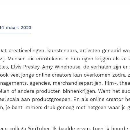
14 maart 2023
 Dat creatievelingen, kunstenaars, artiesten genaaid 
j. Mensen die eurotekens in hun ogen krijgen als ze z
les, Elvis Presley, Amy Winehouse, de verhalen zijn er 
 ook veel jonge online creators kan overkomen zodra 
agements, agencies, merchandisepartijen, film-, the
ellen of andere producten binnenkrijgen. Want het suc
eel scala aan productgroepen. En als online creator he
en, je bent immers druk genoeg met hetgeen waar je 
een collega YouTuber. Ik baalde ervan, toen ik hoorde