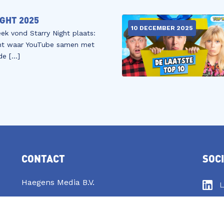
GHT 2025
10 DECEMBER 2025
ek vond Starry Night plaats:
nt waar YouTube samen met
 de […]
CONTACT
SOC
Haegens Media B.V.
L
contact@haegensmedia.nl