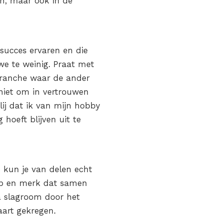
en, maar ook in de
 succes ervaren en die
we te weinig. Praat met
n branche waar de ander
 niet om in vertrouwen
ij dat ik van mijn hobby
hoeft blijven uit te
ó kun je van delen echt
op en merk dat samen
a slagroom door het
aart gekregen.